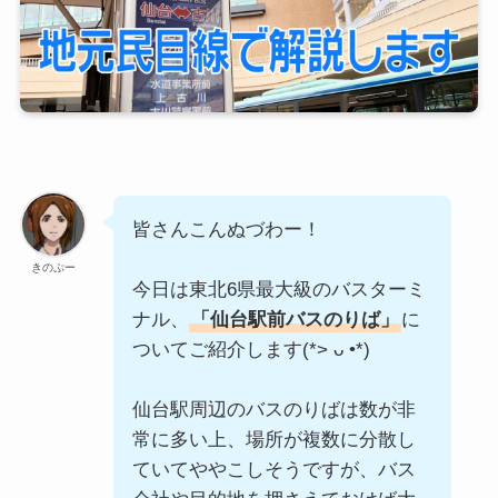
皆さんこんぬづわー！
きのぷー
今日は東北6県最大級のバスターミ
ナル、
「仙台駅前バスのりば」
に
ついてご紹介します(*> ᴗ •*)ゞ
仙台駅周辺のバスのりばは数が非
常に多い上、場所が複数に分散し
ていてややこしそうですが、バス