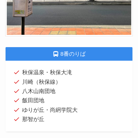
8番のりば
秋保温泉・秋保大滝
川崎（秋保線）
八木山南団地
飯田団地
ゆりが丘・尚絅学院大
那智が丘