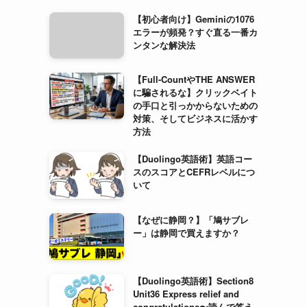
【初心者向け】Geminiの1076
エラーが頻発？すぐ直る一番カ
ンタンな解決法
【Full-CountやTHE ANSWER
に騙されるな】クリックベイト
の手口と引っかからないための
対策、そしてビジネスに活かす
方法
【Duolingo英語術】英語コー
スのスコアとCEFRレベルにつ
いて
【なぜに静岡？】「鳩サブレ
ー」は静岡で買えますか？
【Duolingo英語術】Section8
Unit36 Express relief and
congratulations〜読んで答え