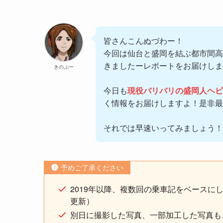
皆さんこんぬづわー！
今回は仙台と盛岡を結ぶ都市間高
きましたーレポートをお届けします(*>
きのぷー
今日も
現役バリバリの盛岡人ヘビ
く情報をお届けしますよ！是非最
それでは早速いってみましょう！
予めご了承ください
2019年以降、複数回の乗車記をベースに
更新）
別日に撮影した写真、一部加工した写真も