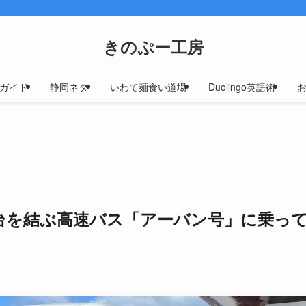
きのぷー工房
ガイド
静岡ネタ
いわて麺食い道場
Duolingo英語術
台を結ぶ高速バス「アーバン号」に乗っ