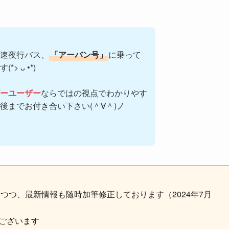
速夜行バス、
「アーバン号」
に乗って
 ᴗ •*)ゞ
ーユーザー
ならではの視点でわかりやす
後までお付き合い下さい(＾∀＾)ノ
しつつ、最新情報も随時加筆修正しております（2024年7月
ございます