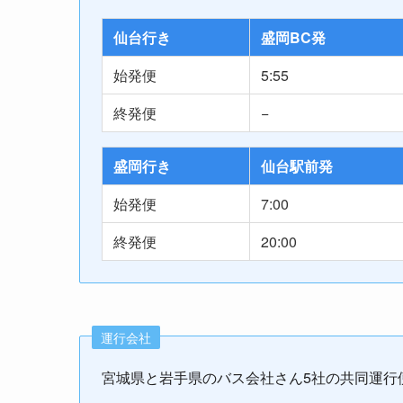
仙台行き
盛岡BC発
始発便
5:55
終発便
−
盛岡行き
仙台駅前発
始発便
7:00
終発便
20:00
運行会社
宮城県と岩手県のバス会社さん5社の共同運行