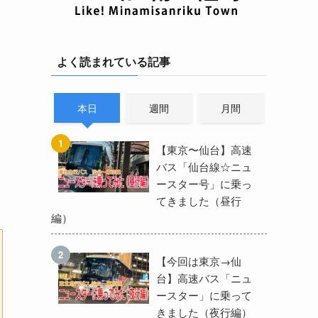
よく読まれている記事
本日
週間
月間
【東京〜仙台】高速
バス「仙台線☆ニュ
ースター号」に乗っ
てきました（昼行
編）
【今回は東京→仙
台】高速バス「ニュ
ースター」に乗って
きました（夜行編）