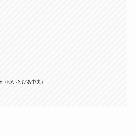
せ（ゆいとぴあ中央）