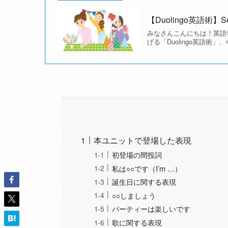
【Duolingo英語術】Sectio
みなさんこんにちは！英語学
げる「Duolingo英語術」、
本ユニットで登場した表現
初登場の間投詞
私は○○です（I’m …）
誕生日に関する表現
○○しましょう
パーティーは楽しいです
歌に関する表現