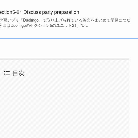
n5-21 Discuss party preparation
習アプリ「Duolingo」で取り上げられている英文をまとめて学習につな
今回はDuolingoのセクション5のユニット21、”D…
目次