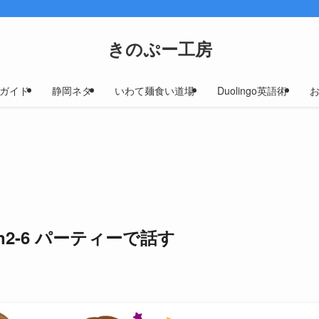
きのぷー工房
ガイド
静岡ネタ
いわて麺食い道場
Duolingo英語術
ion2-6 パーティーで話す