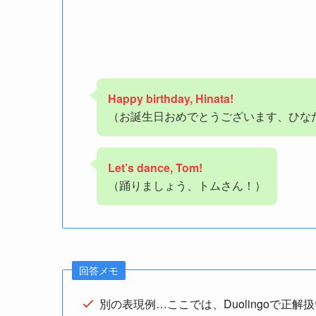
Happy birthday, Hinata!
（お誕生日おめでとうございます、ひな
Let’s dance, Tom!
（踊りましょう、トムさん！）
回答メモ
別の表現例…ここでは、Duolingoで