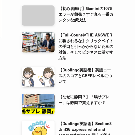
【初心者向け】Geminiの1076
エラーが頻発？すぐ直る一番カ
ンタンな解決法
【Full-CountやTHE ANSWER
に騙されるな】クリックベイト
の手口と引っかからないための
対策、そしてビジネスに活かす
方法
【Duolingo英語術】英語コー
スのスコアとCEFRレベルにつ
いて
【なぜに静岡？】「鳩サブレ
ー」は静岡で買えますか？
【Duolingo英語術】Section8
Unit36 Express relief and
congratulations〜読んで答え