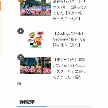
高速夜行バス「シリ
ウス1号」に乗ってき
ました【東京〜軽
米・八戸・七戸】
【Duolingo英語術】
Section4-7 所有代名
詞を使う【文句】
【東京〜仙台】高速
バス「仙台線☆ニュ
ースター号」に乗っ
てきました（昼行
編）
新着記事