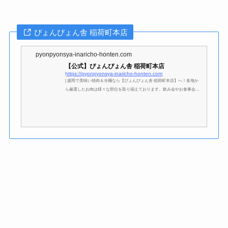
ぴょんぴょん舎 稲荷町本店
pyonpyonsya-inaricho-honten.com
【公式】ぴょんぴょん舎 稲荷町本店
https://pyonpyonsya-inaricho-honten.com
| 盛岡で美味い焼肉＆冷麺なら【ぴょんぴょん舎 稲荷町本店】へ！各地か
ら厳選したお肉は様々な部位を取り揃えております。飲み会やお食事会に
はコース注文がおすすめ！盛岡のソウルフード「冷麺」はシンプルながら
もスープのコクと麺の食感がクセになります。癒しの空間をテーマにした
店内でゆったりと焼肉をお楽しみいただける【ぴょんぴょん舎 稲荷町本
店】へぜひお越しください。