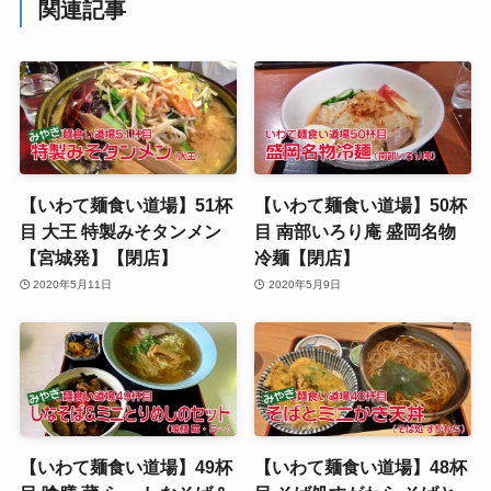
関連記事
【いわて麺食い道場】51杯
【いわて麺食い道場】50杯
目 大王 特製みそタンメン
目 南部いろり庵 盛岡名物
【宮城発】【閉店】
冷麺【閉店】
2020年5月11日
2020年5月9日
【いわて麺食い道場】49杯
【いわて麺食い道場】48杯