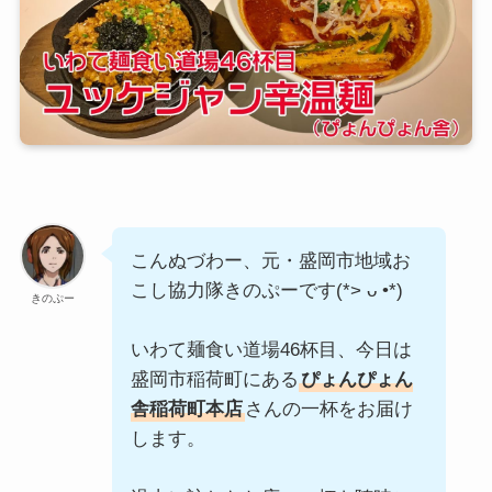
こんぬづわー、元・盛岡市地域お
こし協力隊きのぷーです(*> ᴗ •*)ゞ
きのぷー
いわて麺食い道場46杯目、今日は
盛岡市稲荷町にある
ぴょんぴょん
舎稲荷町本店
さんの一杯をお届け
します。