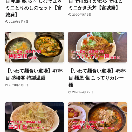
目 喰膳 蔵.ら～ しなそば＆
目 そば処すがわら そばと
ミニとりめしのセット【宮
ミニかき天丼【宮城発】
城発】
2020年5月5日
2020年5月7日
【いわて麺食い道場】47杯
【いわて麺食い道場】45杯
目 盛楼閣 特製温麺
目 麺屋 隹 こってりカレー
麺
2020年5月3日
2020年4月29日