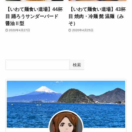
【いわて麺食い道場】44杯
【いわて麺食い道場】43杯
目 踊ろうサンダーバード
目 焼肉・冷麺 髭 温麺（み
醤油Ⅱ型
そ）
2020年4月27日
2020年4月25日
検索