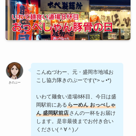
こんぬづわー、元・盛岡市地域お
こし協力隊きのぷーです(*> ᴗ •*)ゞ
きのぷー
いわて麺食い道場8杯目、今日は盛
岡駅前にある
らーめん おっぺしゃ
ん 盛岡駅前店
さんの一杯をお届け
します。是非最後までお付き合い
ください(＾∀＾)ノ