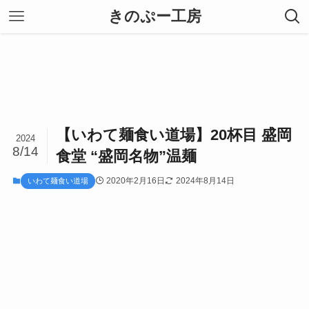
きのぷー工房
【いわて麺食い道場】20杯目 盛岡
2024
8/14
食堂 “盛岡名物”温麺
2020年2月16日
2024年8月14日
いわて麺食い道場