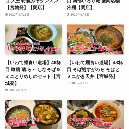
目 大王 特製みそタンメン
目 南部いろり庵 盛岡名物
【宮城発】【閉店】
冷麺【閉店】
2020年5月11日
2020年5月9日
【いわて麺食い道場】49杯
【いわて麺食い道場】48杯
目 喰膳 蔵.ら～ しなそば＆
目 そば処すがわら そばと
ミニとりめしのセット【宮
ミニかき天丼【宮城発】
城発】
2020年5月5日
2020年5月7日