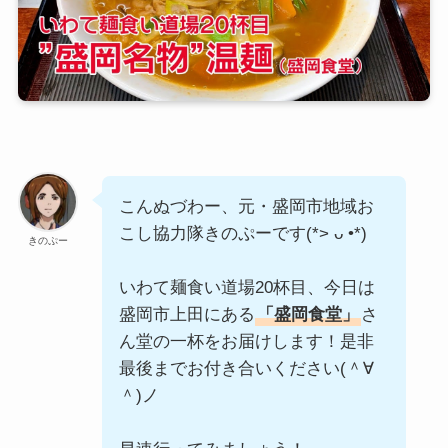
こんぬづわー、元・盛岡市地域お
こし協力隊きのぷーです(*> ᴗ •*)ゞ
きのぷー
いわて麺食い道場20杯目、今日は
盛岡市上田にある
「盛岡食堂」
さ
ん堂の一杯をお届けします！是非
最後までお付き合いください(＾∀
＾)ノ