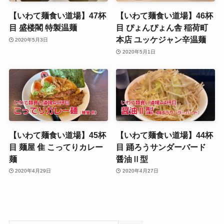
【いわて麺食い道場】47杯
【いわて麺食い道場】46杯
目 盛楼閣 特製温麺
目 ぴょんぴょん舎 稲荷町
本店 ユッケジャン辛温麺
2020年5月3日
2020年5月1日
【いわて麺食い道場】45杯
【いわて麺食い道場】44杯
目 麺屋 隹 こってりカレー
目 踊ろうサンダーバード
麺
醤油Ⅱ型
2020年4月29日
2020年4月27日