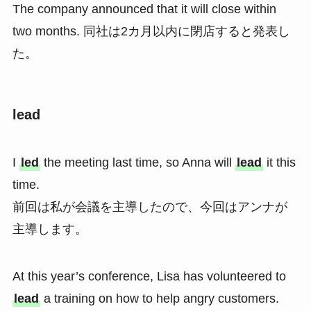
The company announced that it will close within
two months. 同社は2カ月以内に閉店すると発表し
た。
lead
I
led
the meeting last time, so Anna will
lead
it this
time.
前回は私が会議を主導したので、今回はアンナが
主導します。
At this year’s conference, Lisa has volunteered to
lead
a training on how to help angry customers.