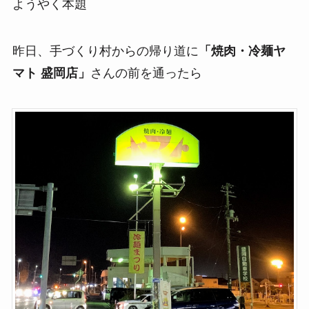
ようやく本題
昨日、手づくり村からの帰り道に
「焼肉・冷麺ヤ
マト 盛岡店」
さんの前を通ったら