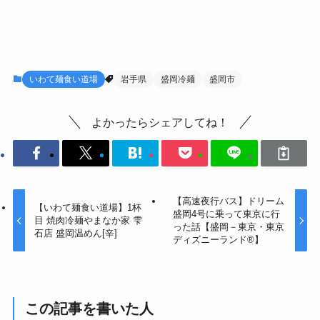
いわて麺食い道場
岩手県
盛岡冷麺
盛岡市
よかったらシェアしてね！
【高速夜行バス】ドリーム
【いわて麺食い道場】1杯
盛岡4号に乗って東京に行
目 焼肉冷麺やまなか家 雫
った話【盛岡－東京・東京
石店 盛岡温めん[辛]
ディズニーランド®】
この記事を書いた人