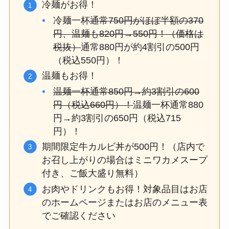
冷麺がお得！
冷麺一杯
通常750円がほぼ半額の370
円、温麺も820円→550円！（価格は
税抜）
通常880円が約4割引の500円
（税込550円）！
温麺もお得！
温麺一杯通常850円→約3割引の600
円（税込660円）！
温麺一杯通常880
円→約3割引の650円（税込715
円）！
期間限定牛カルビ丼が500円！（店内で
お召し上がりの場合はミニワカメスープ
付き、ご飯大盛り無料）
お肉やドリンクもお得！対象品目はお店
のホームページまたはお店のメニュー表
でご確認ください