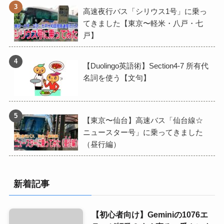
高速夜行バス「シリウス1号」に乗っ
てきました【東京〜軽米・八戸・七
戸】
【Duolingo英語術】Section4-7 所有代
名詞を使う【文句】
【東京〜仙台】高速バス「仙台線☆
ニュースター号」に乗ってきました
（昼行編）
新着記事
【初心者向け】Geminiの1076エ