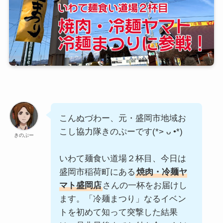
こんぬづわー、元・盛岡市地域お
こし協力隊きのぷーです(*> ᴗ •*)ゞ
きのぷー
いわて麺食い道場２杯目、今日は
盛岡市稲荷町にある
焼肉・冷麺ヤ
マト盛岡店
さんの一杯をお届けし
ます。「冷麺まつり」なるイベン
トを初めて知って突撃した結果