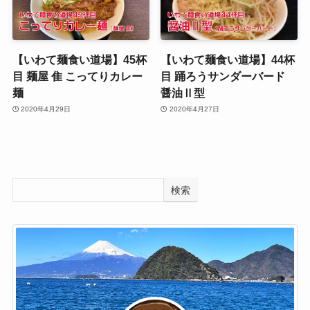
【いわて麺食い道場】45杯
【いわて麺食い道場】44杯
目 麺屋 隹 こってりカレー
目 踊ろうサンダーバード
麺
醤油Ⅱ型
2020年4月29日
2020年4月27日
検索