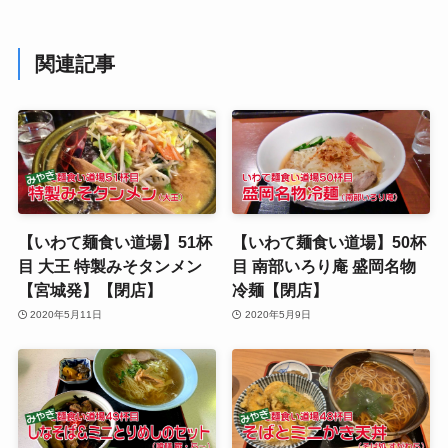
関連記事
【いわて麺食い道場】51杯
【いわて麺食い道場】50杯
目 大王 特製みそタンメン
目 南部いろり庵 盛岡名物
【宮城発】【閉店】
冷麺【閉店】
2020年5月11日
2020年5月9日