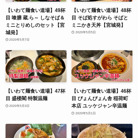
【いわて麺食い道場】49杯
【いわて麺食い道場】48杯
目 喰膳 蔵.ら～ しなそば＆
目 そば処すがわら そばと
ミニとりめしのセット【宮
ミニかき天丼【宮城発】
城発】
2020年5月5日
2020年5月7日
【いわて麺食い道場】47杯
【いわて麺食い道場】46杯
目 盛楼閣 特製温麺
目 ぴょんぴょん舎 稲荷町
本店 ユッケジャン辛温麺
2020年5月3日
2020年5月1日