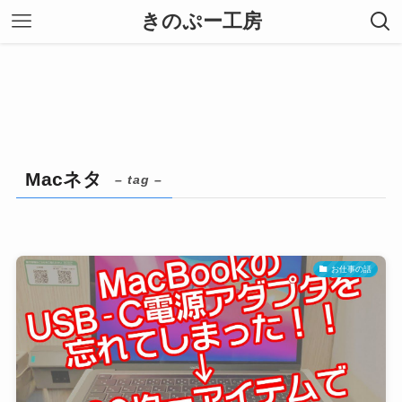
きのぷー工房
Macネタ
– tag –
お仕事の話