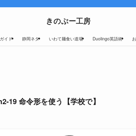
きのぷー工房
ガイド
静岡ネタ
いわて麺食い道場
Duolingo英語術
ion2-19 命令形を使う【学校で】