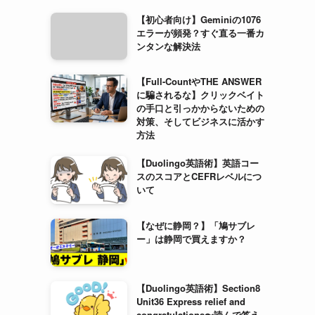
【初心者向け】Geminiの1076
エラーが頻発？すぐ直る一番カ
ンタンな解決法
【Full-CountやTHE ANSWER
に騙されるな】クリックベイト
の手口と引っかからないための
対策、そしてビジネスに活かす
方法
【Duolingo英語術】英語コー
スのスコアとCEFRレベルにつ
いて
【なぜに静岡？】「鳩サブレ
ー」は静岡で買えますか？
【Duolingo英語術】Section8
Unit36 Express relief and
congratulations〜読んで答え