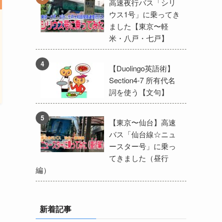
高速夜行バス「シリ
ウス1号」に乗ってき
ました【東京〜軽
米・八戸・七戸】
【Duolingo英語術】
Section4-7 所有代名
詞を使う【文句】
【東京〜仙台】高速
バス「仙台線☆ニュ
ースター号」に乗っ
てきました（昼行
編）
新着記事